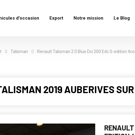
hicules d’occasion
Export
Notre mission
Le Blog
t
Talisman
Renault Talisman 2.0 Blue Dci 200 Edc S-edition 4co
TALISMAN 2019 AUBERIVES SUR
RENAULT 