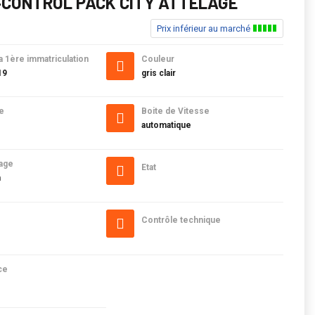
4CONTROL PACK CITY ATTELAGE
Prix inférieur au marché
a 1ère immatriculation
Couleur
19
gris clair
e
Boite de Vitesse
automatique
age
Etat
m
Contrôle technique
ce