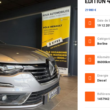
EDITION 
21980 €
Date de l
19 12 20
Catégori
Berline
Kilométr
86000k
Energie
Diesel
Référen
1457942