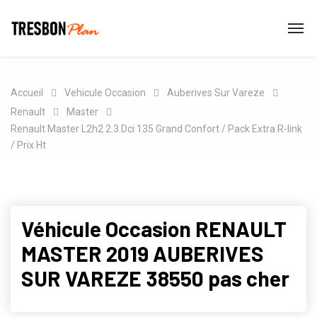
Accueil
Vehicule Occasion
Auberives Sur Vareze
Renault
Master
Renault Master L2h2 2.3 Dci 135 Grand Confort / Pack Extra R-link
/ Prix Ht
Véhicule Occasion RENAULT
MASTER 2019 AUBERIVES
SUR VAREZE 38550 pas cher