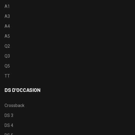
A1
A3
A4
A5
Q2
Q3
Q5
TT
DS D’OCCASION
Crossback
DS 3
DS 4